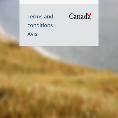
Terms and
/
conditions
Symbole
Avis
du
gouvernem
du
Canada