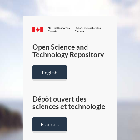
Canada.ca
/
Gouverneme
Open Science and
du
Technology Repository
Canada
English
Dépôt ouvert des
sciences et technologie
Français