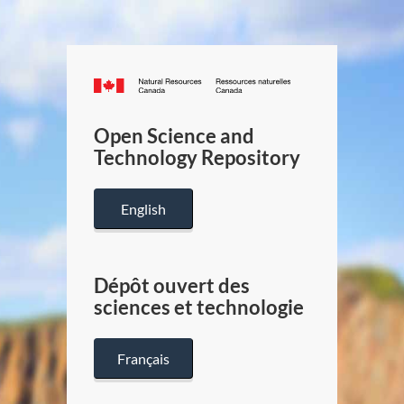
Canada.ca
/
Gouverneme
Open Science and
du
Technology Repository
Canada
English
Dépôt ouvert des
sciences et technologie
Français