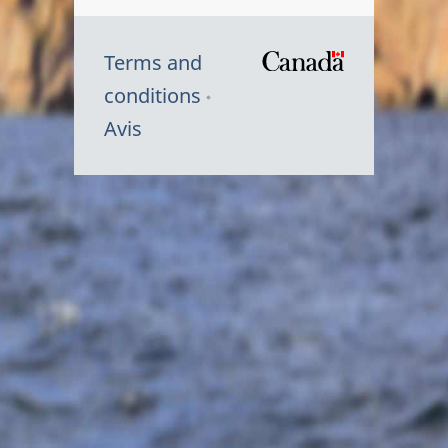
Terms and
/
conditions
Symbole
Avis
du
gouvernem
du
Canada