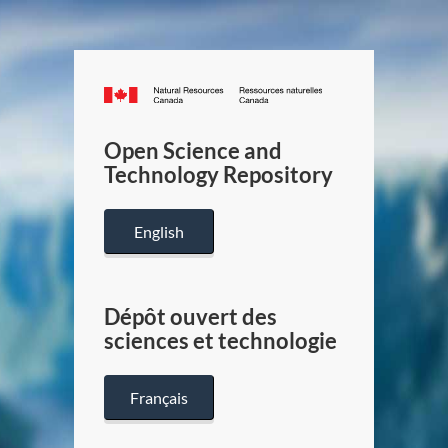
Canada.ca
/
Gouverneme
Open Science and
du
Technology Repository
Canada
English
Dépôt ouvert des
sciences et technologie
Français