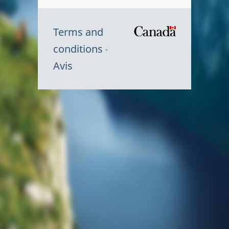
Terms and
/
conditions
Symbole
Avis
du
gouvernem
du
Canada