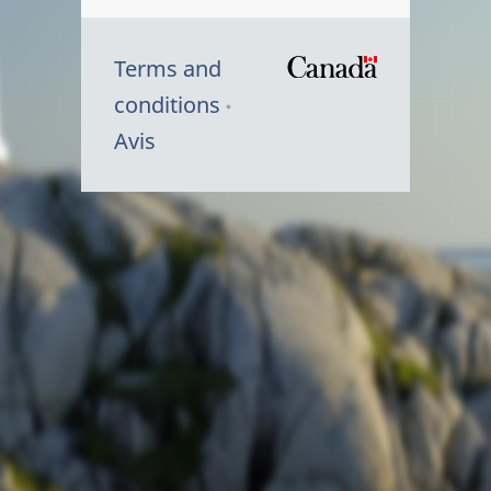
Terms and
/
conditions
Symbole
Avis
du
gouvernem
du
Canada