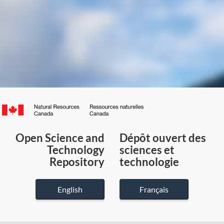
Canada.ca
/
Gouvernement
Open Science and
Dépôt ouvert des
du
Technology
sciences et
Canada
Repository
technologie
English
Français