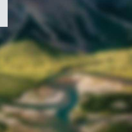
/
Symbole
du
gouvernement
du
Canada