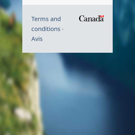
Terms and
/
conditions
Symbole
Avis
du
gouvernem
du
Canada