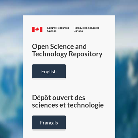
Canada.ca
/
Gouverneme
Open Science and
du
Technology Repository
Canada
English
Dépôt ouvert des
sciences et technologie
Français