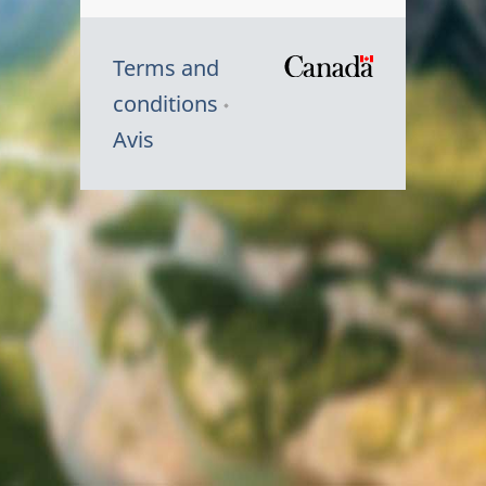
Terms and
/
conditions
Symbole
Avis
du
gouvernem
du
Canada