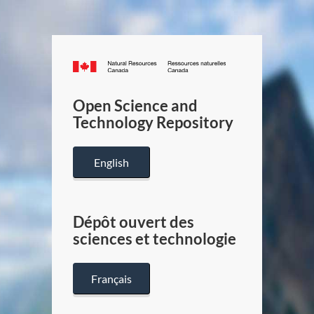
Canada.ca
/
Gouverneme
Open Science and
du
Technology Repository
Canada
English
Dépôt ouvert des
sciences et technologie
Français