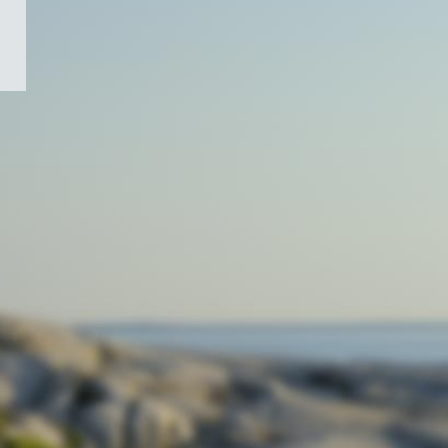
/
Symbole
du
gouvernement
du
Canada