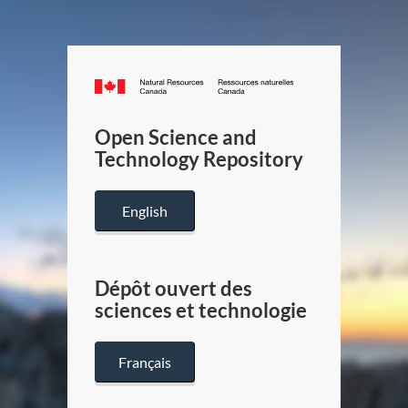
Canada.ca
/
Gouverneme
Open Science and
du
Technology Repository
Canada
English
Dépôt ouvert des
sciences et technologie
Français