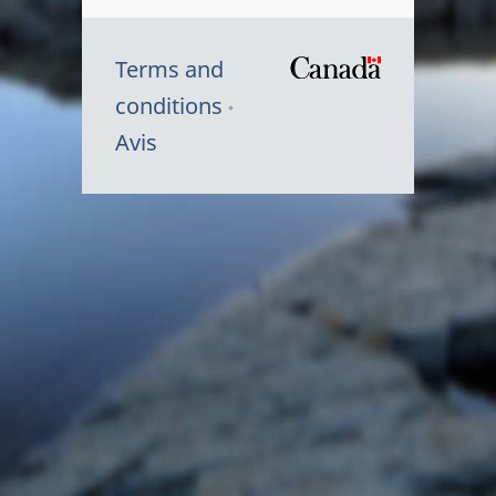
Terms and
/
conditions
Symbole
Avis
du
gouvernem
du
Canada