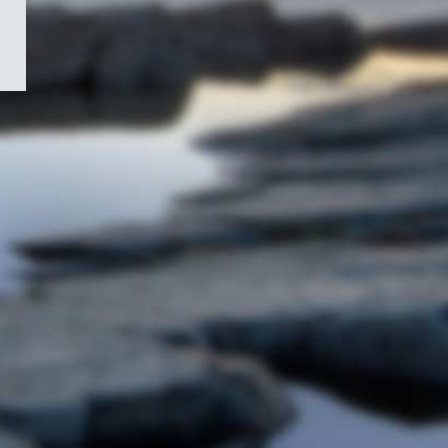
/
Symbole
du
gouvernement
du
Canada