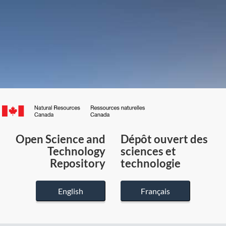
Canada.ca
/
Gouvernement
Open Science and
Dépôt ouvert des
du
Technology
sciences et
Canada
Repository
technologie
English
Français