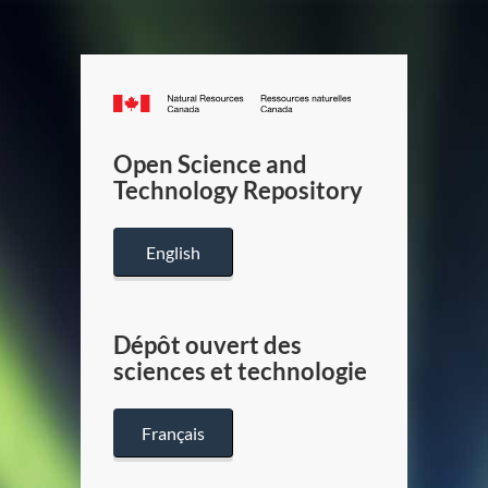
Canada.ca
/
Gouverneme
Open Science and
du
Technology Repository
Canada
English
Dépôt ouvert des
sciences et technologie
Français