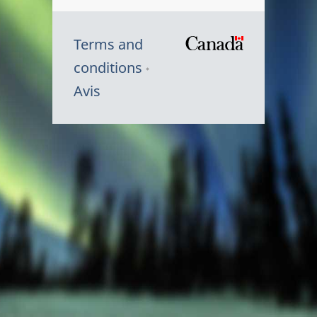
Terms and
/
conditions
Symbole
Avis
du
gouvernem
du
Canada