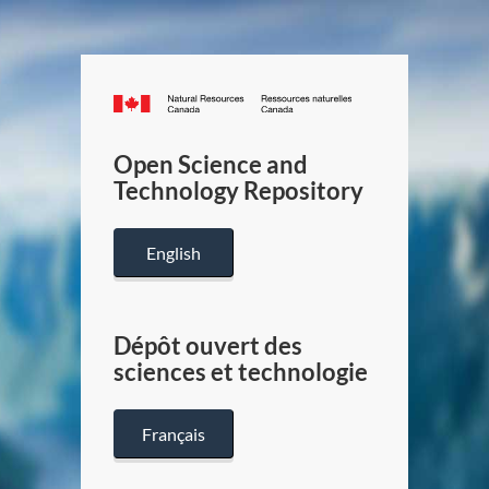
Canada.ca
/
Gouverneme
Open Science and
du
Technology Repository
Canada
English
Dépôt ouvert des
sciences et technologie
Français