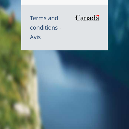
Terms and
/
conditions
Symbole
Avis
du
gouvernem
du
Canada