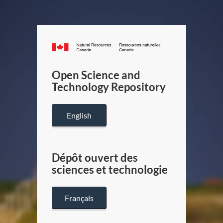
Canada.ca
/
Gouverneme
Open Science and
du
Technology Repository
Canada
English
Dépôt ouvert des
sciences et technologie
Français