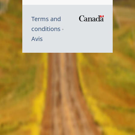
Terms and
/
conditions
Symbole
Avis
du
gouvernem
du
Canada