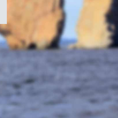
/
Symbole
du
gouvernement
du
Canada