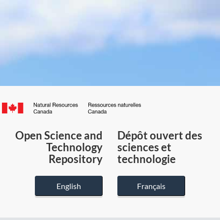
Canada.ca
/
Gouvernement
Open Science and
Dépôt ouvert des
du
Technology
sciences et
Canada
Repository
technologie
English
Français