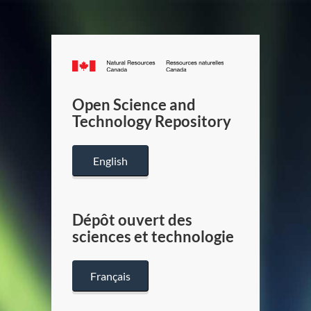
Canada.ca
/
Gouverneme
Open Science and
du
Technology Repository
Canada
English
Dépôt ouvert des
sciences et technologie
Français