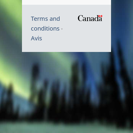
Terms and
/
conditions
Symbole
Avis
du
gouvernem
du
Canada