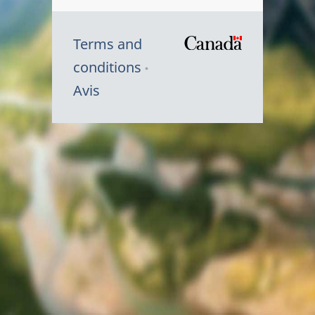
Terms and
/
conditions
Symbole
Avis
du
gouvernem
du
Canada