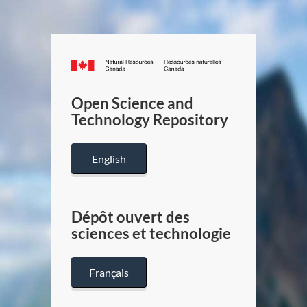
Canada.ca
/
Gouverneme
Open Science and
du
Technology Repository
Canada
English
Dépôt ouvert des
sciences et technologie
Français