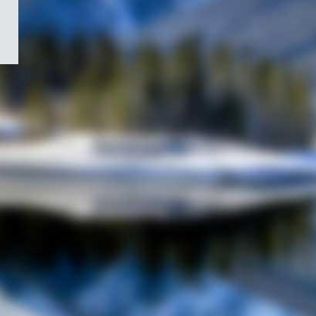
/
Symbole
du
gouvernement
du
Canada