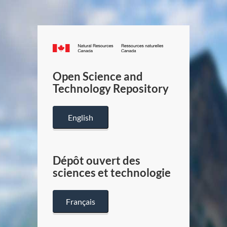
Canada.ca
/
Gouverneme
Open Science and
du
Technology Repository
Canada
English
Dépôt ouvert des
sciences et technologie
Français