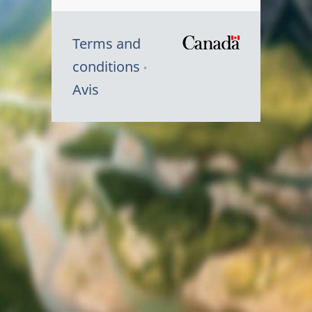
Terms and
/
conditions
Symbole
Avis
du
gouvernem
du
Canada