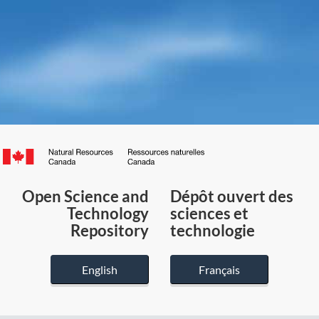
Canada.ca
/
Gouvernement
Open Science and
Dépôt ouvert des
du
Technology
sciences et
Canada
Repository
technologie
English
Français