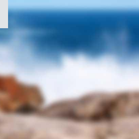
/
Symbole
du
gouvernement
du
Canada