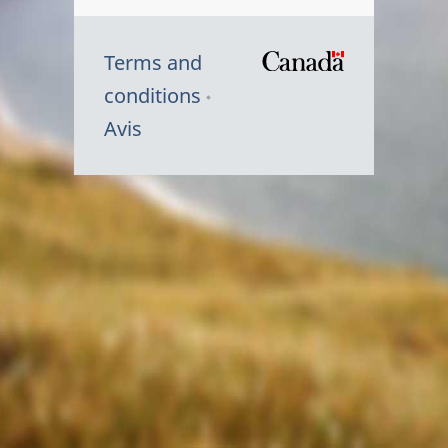
Terms and
/
conditions
Symbole
Avis
du
gouvernem
du
Canada