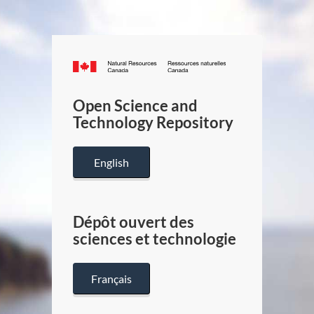
Canada.ca
/
Gouverneme
Open Science and
du
Technology Repository
Canada
English
Dépôt ouvert des
sciences et technologie
Français