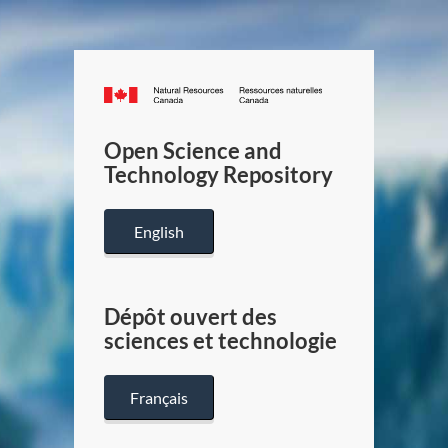
Canada.ca
/
Gouverneme
Open Science and
du
Technology Repository
Canada
English
Dépôt ouvert des
sciences et technologie
Français