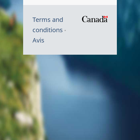
Terms and
/
conditions
Symbole
Avis
du
gouvernem
du
Canada