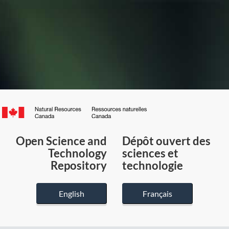
Canada.ca
/
Gouvernement
Open Science and
Dépôt ouvert des
du
Technology
sciences et
Canada
Repository
technologie
English
Français