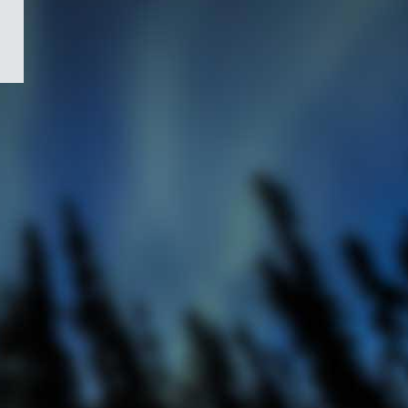
/
Symbole
du
gouvernement
du
Canada