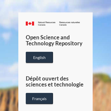
Canada.ca
/
Gouverneme
Open Science and
du
Technology Repository
Canada
English
Dépôt ouvert des
sciences et technologie
Français