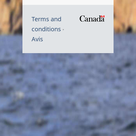
Terms and
/
conditions
Symbole
Avis
du
gouvernem
du
Canada