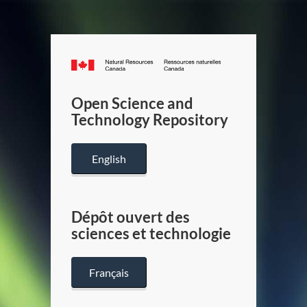
Canada.ca
/
Gouverneme
Open Science and
du
Technology Repository
Canada
English
Dépôt ouvert des
sciences et technologie
Français