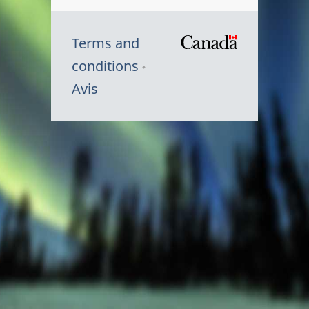
Terms and
/
conditions
Symbole
Avis
du
gouvernem
du
Canada