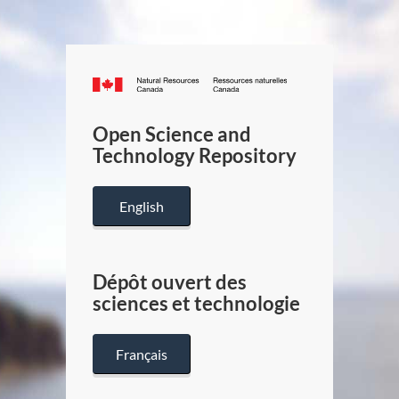
Canada.ca
/
Gouverneme
Open Science and
du
Technology Repository
Canada
English
Dépôt ouvert des
sciences et technologie
Français