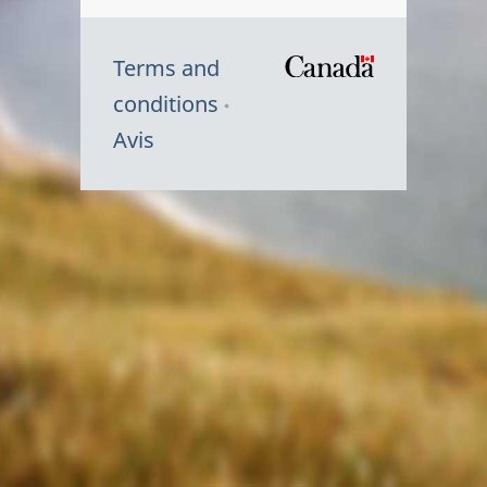
Terms and
/
conditions
Symbole
Avis
du
gouvernem
du
Canada