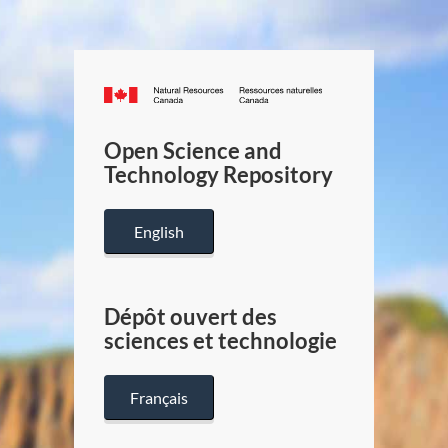
Canada.ca
/
Gouverneme
Open Science and
du
Technology Repository
Canada
English
Dépôt ouvert des
sciences et technologie
Français