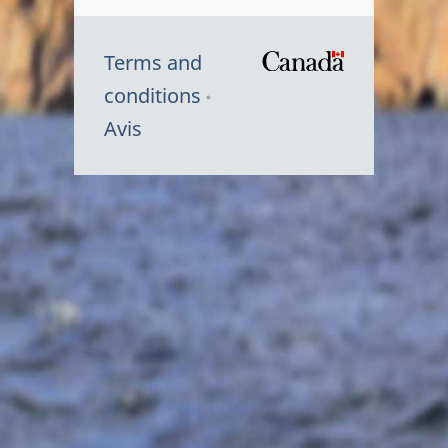
Terms and
/
conditions
Symbole
Avis
du
gouvernem
du
Canada