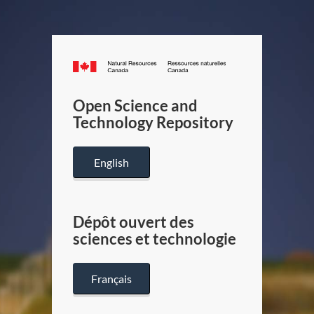
Canada.ca
/
Gouverneme
Open Science and
du
Technology Repository
Canada
English
Dépôt ouvert des
sciences et technologie
Français