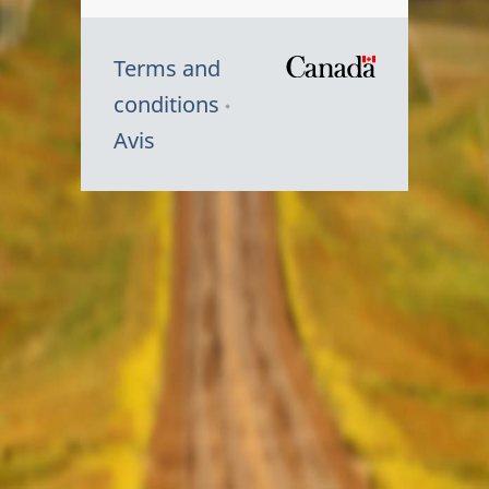
Terms and
/
conditions
Symbole
Avis
du
gouvernem
du
Canada