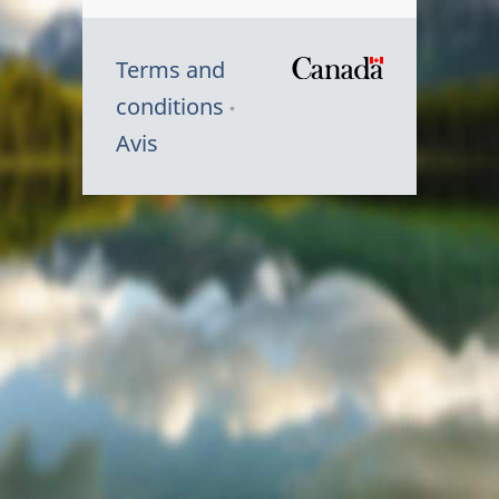
Terms and
/
conditions
Symbole
Avis
du
gouvernem
du
Canada