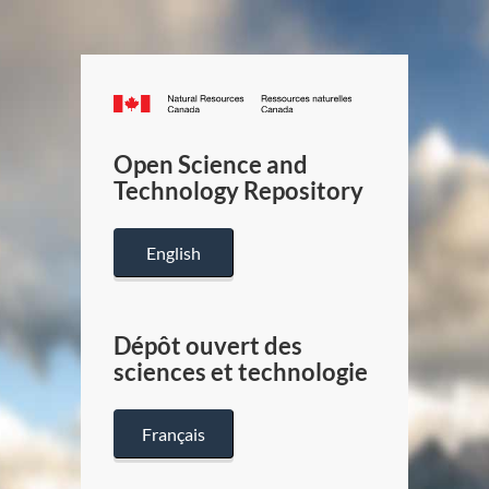
Canada.ca
/
Gouverneme
Open Science and
du
Technology Repository
Canada
English
Dépôt ouvert des
sciences et technologie
Français