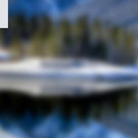
/
Symbole
du
gouvernement
du
Canada