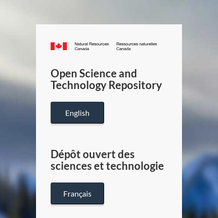
Canada.ca
/
Gouverneme
Open Science and
du
Technology Repository
Canada
English
Dépôt ouvert des
sciences et technologie
Français