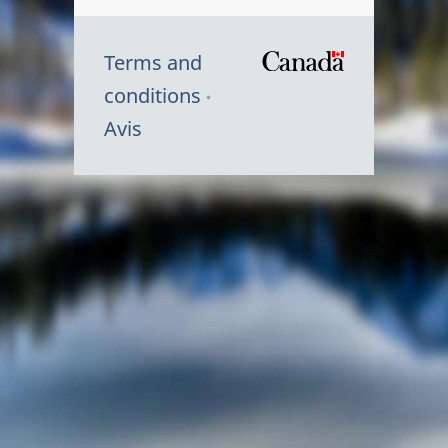
Terms and
/
conditions
Symbole
Avis
du
gouvernem
du
Canada