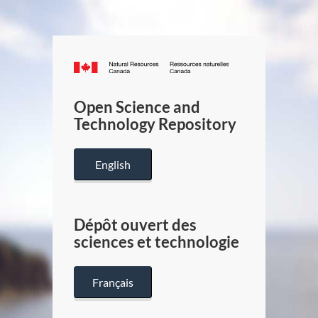
Canada.ca
/
Gouverneme
Open Science and
du
Technology Repository
Canada
English
Dépôt ouvert des
sciences et technologie
Français