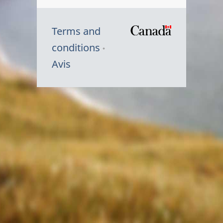
Terms and
/
conditions
Symbole
Avis
du
gouvernem
du
Canada