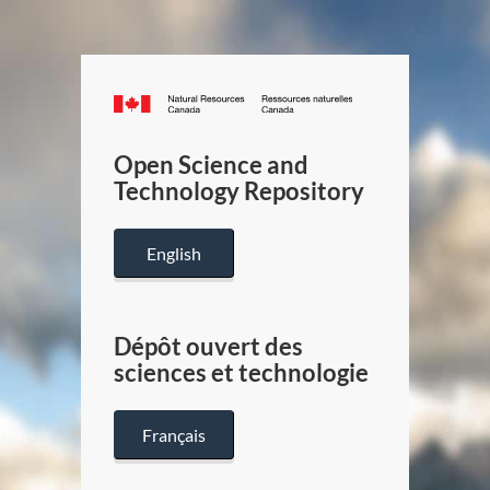
Canada.ca
/
Gouverneme
Open Science and
du
Technology Repository
Canada
English
Dépôt ouvert des
sciences et technologie
Français