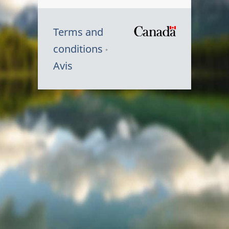
Terms and
/
conditions
Symbole
Avis
du
gouvernem
du
Canada