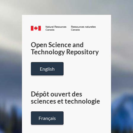
Canada.ca
/
Gouverneme
Open Science and
du
Technology Repository
Canada
English
Dépôt ouvert des
sciences et technologie
Français