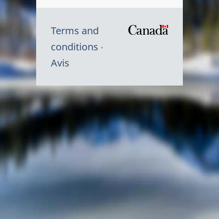
Terms and
/
conditions
Symbole
Avis
du
gouvernem
du
Canada