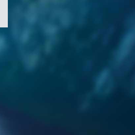
/
Symbole
du
gouvernement
du
Canada