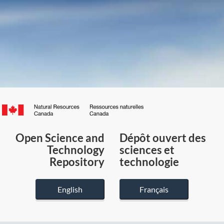
Canada.ca
/
Gouvernement
Open Science and
Dépôt ouvert des
du
Technology
sciences et
Canada
Repository
technologie
English
Français