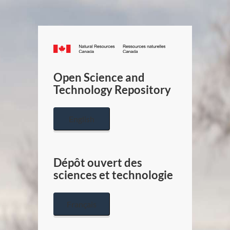
Canada.ca
/
Gouverneme
Open Science and
du
Technology Repository
Canada
English
Dépôt ouvert des
sciences et technologie
Français