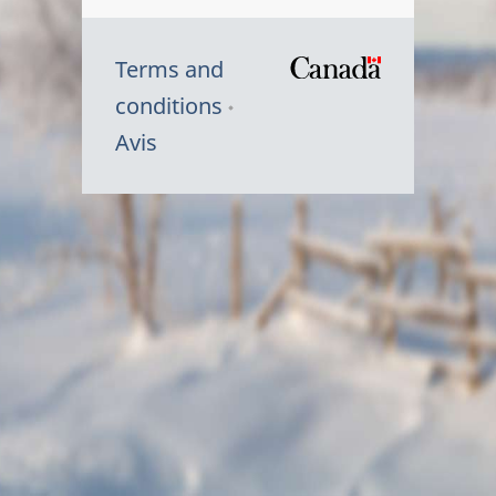
Terms and
/
conditions
Symbole
Avis
du
gouvernem
du
Canada