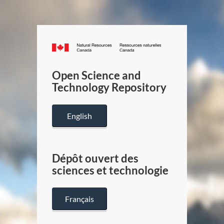
Canada.ca
/
Gouverneme
Open Science and
du
Technology Repository
Canada
English
Dépôt ouvert des
sciences et technologie
Français