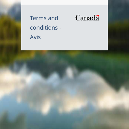
Terms and
/
conditions
Symbole
Avis
du
gouvernem
du
Canada