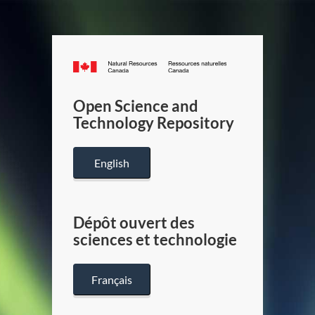
Canada.ca
/
Gouverneme
Open Science and
du
Technology Repository
Canada
English
Dépôt ouvert des
sciences et technologie
Français