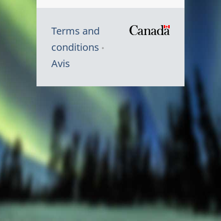
Terms and
/
conditions
Symbole
Avis
du
gouvernem
du
Canada