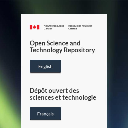
Canada.ca
/
Gouverneme
Open Science and
du
Technology Repository
Canada
English
Dépôt ouvert des
sciences et technologie
Français