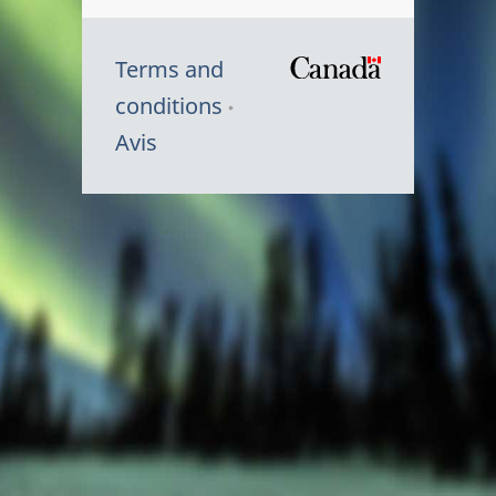
Terms and
/
conditions
Symbole
Avis
du
gouvernem
du
Canada