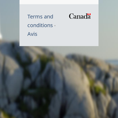
Terms and
/
conditions
Symbole
Avis
du
gouvernem
du
Canada