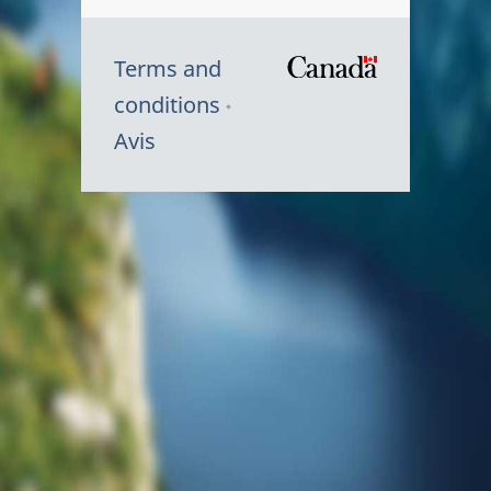
Terms and
/
conditions
Symbole
Avis
du
gouvernem
du
Canada