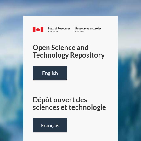
Canada.ca
/
Gouverneme
Open Science and
du
Technology Repository
Canada
English
Dépôt ouvert des
sciences et technologie
Français