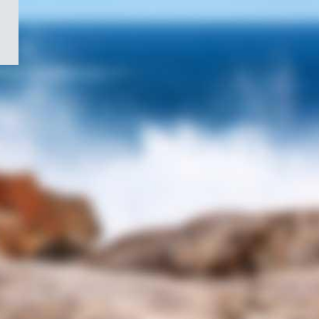
/
Symbole
du
gouvernement
du
Canada