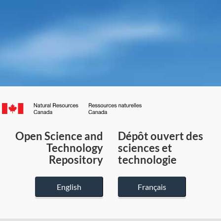
Canada.ca
/
Gouvernement
Open Science and
Dépôt ouvert des
du
Technology
sciences et
Canada
Repository
technologie
English
Français