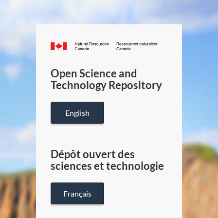
Canada.ca
/
Gouverneme
Open Science and
du
Technology Repository
Canada
English
Dépôt ouvert des
sciences et technologie
Français