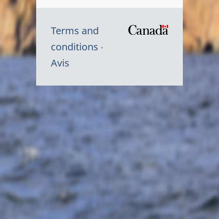
Terms and
/
conditions
Symbole
Avis
du
gouvernem
du
Canada