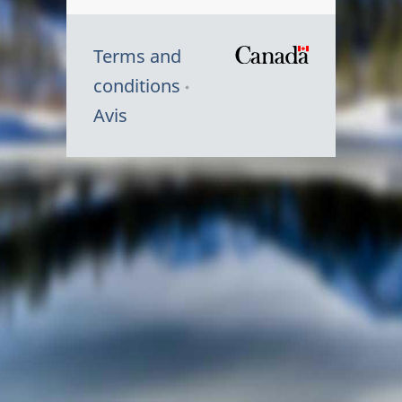
Terms and
/
conditions
Symbole
Avis
du
gouvernem
du
Canada