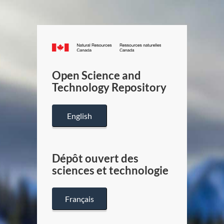
Canada.ca
/
Gouverneme
Open Science and
du
Technology Repository
Canada
English
Dépôt ouvert des
sciences et technologie
Français