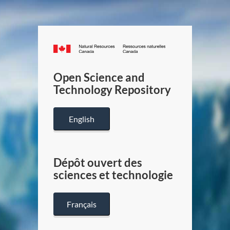
Canada.ca
/
Gouverneme
Open Science and
du
Technology Repository
Canada
English
Dépôt ouvert des
sciences et technologie
Français