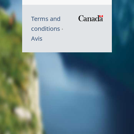
Terms and
/
conditions
Symbole
Avis
du
gouvernem
du
Canada