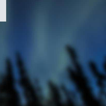
/
Symbole
du
gouvernement
du
Canada