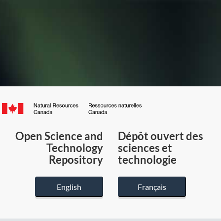
Canada.ca
/
Gouvernement
Open Science and
Dépôt ouvert des
du
Technology
sciences et
Canada
Repository
technologie
English
Français