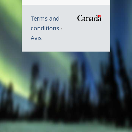
Terms and
/
conditions
Symbole
Avis
du
gouvernem
du
Canada