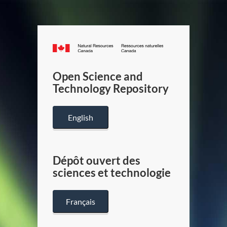
Canada.ca
/
Gouverneme
Open Science and
du
Technology Repository
Canada
English
Dépôt ouvert des
sciences et technologie
Français