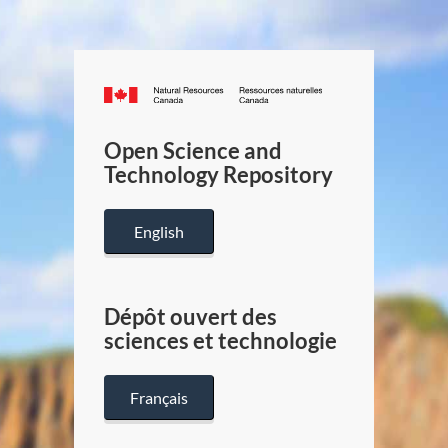
Canada.ca
/
Gouverneme
Open Science and
du
Technology Repository
Canada
English
Dépôt ouvert des
sciences et technologie
Français