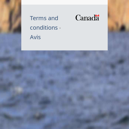
Terms and
/
conditions
Symbole
Avis
du
gouvernem
du
Canada