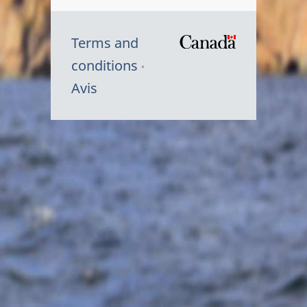
Terms and
/
conditions
Symbole
Avis
du
gouvernem
du
Canada