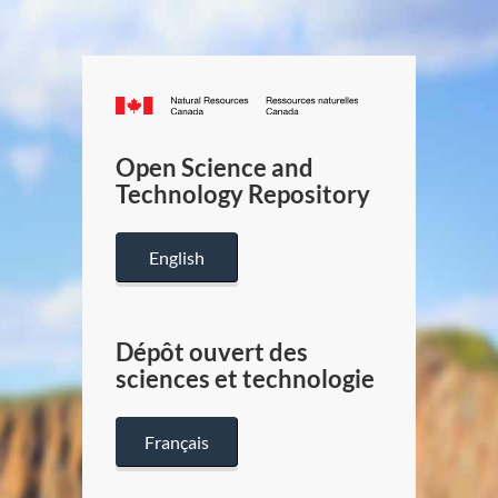
Canada.ca
/
Gouverneme
Open Science and
du
Technology Repository
Canada
English
Dépôt ouvert des
sciences et technologie
Français