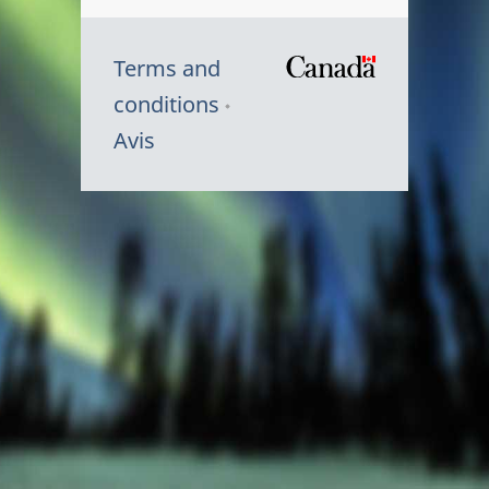
Terms and
/
conditions
Symbole
Avis
du
gouvernem
du
Canada