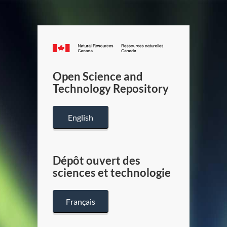
Canada.ca
/
Gouverneme
Open Science and
du
Technology Repository
Canada
English
Dépôt ouvert des
sciences et technologie
Français