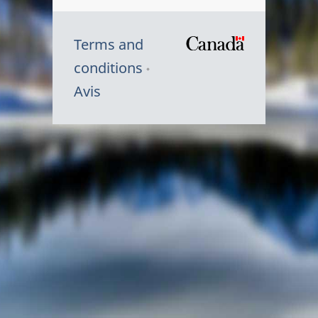
Terms and
/
conditions
Symbole
Avis
du
gouvernem
du
Canada