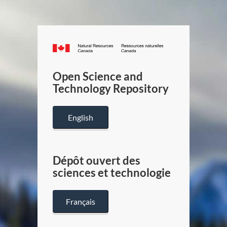
Canada.ca
/
Gouverneme
Open Science and
du
Technology Repository
Canada
English
Dépôt ouvert des
sciences et technologie
Français